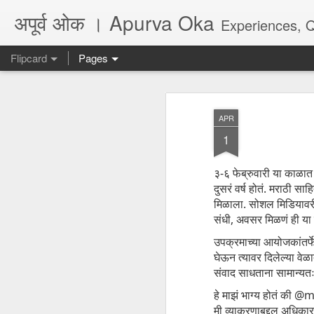
अपूर्व ओक । Apurva Oka
Experiences, Quotes, One Li
Flipcard
Pages
Recent
Date
Label
Author
APR
...पर दिल का हाल नहीं
धोकादायक झाडे
पंच्याहात्तर वर्षांचा
असे
1
कहता
सोहळा... आणि काही
Jul 16th
Jul 6th
Jun 9th
A
प्रश्न
३-६ फेब्रुवारी या काळा
दुसरं वर्ष होतं. मराठी सा
मिळाला. सोशल मिडियावरील
अगर कभी दोस्त बने...
जिथे फायदा तिथे आपण
They don't make
Poem
संधी, अवसर मिळणं ही या 
marathi plays
उपक्रमाच्या आयोजकांतर्फे
Feb 26th
Jul 6th
May 28th
M
anymore, there is
अगर कभी दोस्त बने...
घेऊन त्यावर दिलेल्या वेळ
no audience
संवाद साधताना सामान्यतः 
हे माझं भाग्य होतं की 
Quote - Seeds
Quote - Life -
Quote - Viral /
Poe
मी व्याकरणाबद्दल अधिकार