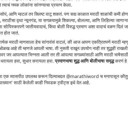
e - नागवेपण
and Position
Zones
the revenge
त्याचं गमक लोकांना सांगण्याचा प्रयत्न केला.
Jul 29th
Jul 21st
Jul 13th
Jun 9th
सोपं, आणि म्हटलं तर क्लिष्ट वाटू शकतं. पण सद्य काळात मराठी शाळांची कमी होणार
मराठीचा वृथा न्यूनगंड, या सगळयामुळे शिकल्या, बोलल्या, आणि लिहिल्या जाणाऱ्या 
ा सोयिस्करपणे जातीयवादाचं, किंवा बोली विरुद्ध प्रमाण अशा वादाचं वळण दिलं जातं.
ेत होत जातं.
te - Free
बदली - मातृभाषा शिक्षण
Quote - Having
निसर्गाचे रंग
Spirits
आणि मराठी शाळा या
an opinion
 प्रत्येक मराठी माणसाला हेच सांगावंसं वाटलं, की आज आपण एकत्रितपणे मराठी म
eb 11th
Jan 31st
Oct 11th
Oct 11th
विषयांवर एक उत्तम
ख आहे ती म्हणजे आपली भाषा. ती नुसती राखून उपयोग नाही तर शुद्धही राखली पा
कलाकृती
ावावर जर आपल्यात भिन्नता आली तर ती आपल्या सगळ्यांसाठी आणि मराठी भाषेसाठी
 धरायला हवा, सुधार करायला हवा.
प्रमाणभाषा शुद्ध आणि बोलीभाषा समृद्ध
करणं हे
e - Fitness
Quote - Life is
Quote - The
ऐसे भी दिन आए
ायला एक व्यासपीठ उपलब्ध करून दिल्याबद्दल @marathiword च मनापासून कौतु
Consistency
good until
friendly laugh
्याख्यान' साठी केलेली काही निवडक ट्वीट्स इथे देत आहे.
an 25th
Jan 18th
Jan 11th
Jan 2nd
री - ब्रम्हगिरी
Body Brain Heart
खेळ, खेळणे आणि
Quote - Statu
खेळणी
खेळ, खेळणे आणि
eb 27th
Jan 6th
Dec 31st
Dec 26th
खेळणी