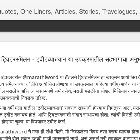
ners, Articles, Stories, Travelogues, Poetry, and a lot of random thoughts and emotions. Eng
 देखणे पान -
रंगमंचाची बीजं
शाळा, बस, बदल
Kangal Irandal
ट्विटरसंमेलन - ट्वीटव्याख्यान या उपक्रमातील सहभागाचा अनु
कविता
Adding to m
pr 16th
Apr 12th
Aug 9th
May 5th
'end of the wor
playlist
त ट्विटरवरील @marathiword या हँडलने ट्विटर्संमेलन हा उपक्रम आयोजित केल
हित्य संमेलनाच्या जोडीने आयोजित होणार्‍या या उपक्रमाला पहिल्या वर्षीप्रमाणेच या 
 मराठीचं अस्तित्व भक्कमपणे समोर येणं, मराठी मंडळींना सोशल मिडियावर व्यक्त
 - Aaj-Kal
Quote - Smell
Poem - Playing
Quote -
उपक्रमाची निवडक उद्दिष्ट.
Good
Cards
Overdoing it
 या वर्षी मला यातील 'ट्वीटव्याख्यान' सदरात सहभागी होण्याचं निमंत्रण आलं. मरा
ar 29th
Mar 24th
Mar 18th
Mar 3rd
ात ट्वीट करायचं होतं, आणि ट्विटरकरांशी संवाद साधायचा होता. त्यांची विनंती स्व
होणार्‍या चुका' या विषयावर ट्वीट केलं.
@marathiword ने मला ही संधी दिली. मी निवडलेला विषय तसा बराच व्यापक होत
m - Being
Quote - Manners
Quote - Comfort
Poetry - One f
वाणीने बोलू शकेन इतकी माझी पात्रताही नाही. असं असलं तरी त्याबद्दल वाटणार्‍य