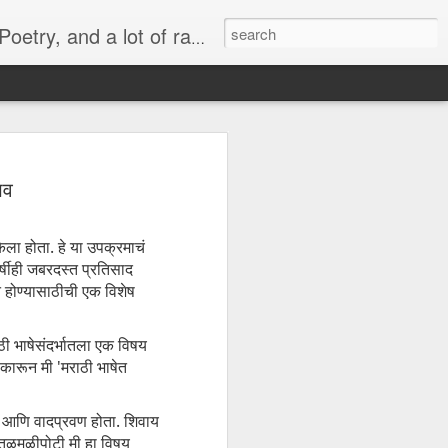
lish, Marathi and the language of heart.
 -
व्यंगचित्र -
Quote - It's not
मराठी भाषा गौरव
भव
y
किनारपट्टीचा विकास
the protein
दिनाच्या निमित्ताने
Mar 6th
Mar 4th
Feb 26th
ld'
ा होता. हे या उपक्रमाचं
वर्षीही जबरदस्त प्रतिसाद
 होण्यासाठीची एक विशेष
Quote - Price Tag
वातावरण ‘बी’ घडवणारी
Many steps
मातृभाषा
together
ठी भाषेसंदर्भातला एक विषय
Feb 28th
Feb 19th
Dec 30th
ीकारून मी 'मराठी भाषेत
ा आणि वादप्रवण होता.
शिवाय
or
Political Rally and
Quote -
Quote - Plans
ा तळमळीपोटी मी हा विषय