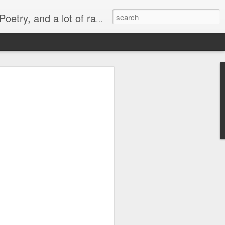
lish, Marathi and the language of heart.
 -
व्यंगचित्र -
Quote - It's not
मराठी भाषा गौरव
y
किनारपट्टीचा विकास
the protein
दिनाच्या निमित्ताने
Mar 6th
Mar 4th
Feb 26th
ld'
Quote - Price Tag
वातावरण ‘बी’ घडवणारी
Many steps
मातृभाषा
together
Feb 28th
Feb 19th
Dec 30th
or
Political Rally and
Quote -
Quote - Plans