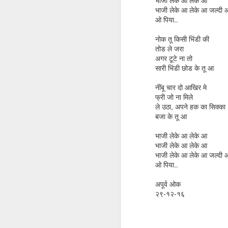
भाजी लेके आ लेके आ
पुतळे
Courage to
आयुष्यातला TDS -
कैफ चा
भाजी लेके आ लेके आ जल्दी 
believe
Life net of TDS
Courage to
ओ पिया..
Mar 7th
Jan 18th
Nov 18th
S
पुतळे
believe
नोक तू किसी भिंडी की
तोड ले जरा
अगर टूटे ना तो
सारी भिंडी छोड के तू आ
फिटनेसची विश्वप्रार्थना
Food for thought
Do dreams have
Stair
vs Food for life
an expiry date?
Do dreams have
नींबू चार दो आखिर मे
Aug 14th
Jul 8th
Jun 12th
M
an expiry date?
फ्री जो ना मिले
ले उठा, अपने हक का सिक्का
बजा के तू आ
भाजी लेके आ लेके आ
Microsoft Excel -
Microsoft Excel -
Microsoft Excel -
भाजी लेके आ लेके आ
बहुगुणी जोडकाम
मॅक्रो
टेक्स्ट टू कॉलम्स आणि
Microsoft Excel -
Microsoft Excel -
Microsoft Excel -
Mar 18th
Mar 18th
Mar 18th
भाजी लेके आ लेके आ जल्दी 
(शेवटचा भाग)
रिमूव्ह डुप्लिकेट्स
बहुगुणी जोडकाम
टेक्स्ट टू कॉलम्स आणि
मॅक्रो
ओ पिया..
(शेवटचा भाग)
रिमूव्ह डुप्लिकेट्स
अपूर्व ओक
२९-१२-१६
कविता - राऊळी या
मराठी; समस्येची
Safety and the
रांगत क
मनाच्या
पाळंमुळं
Indian outlook
Mar 2nd
Feb 26th
Feb 14th
J