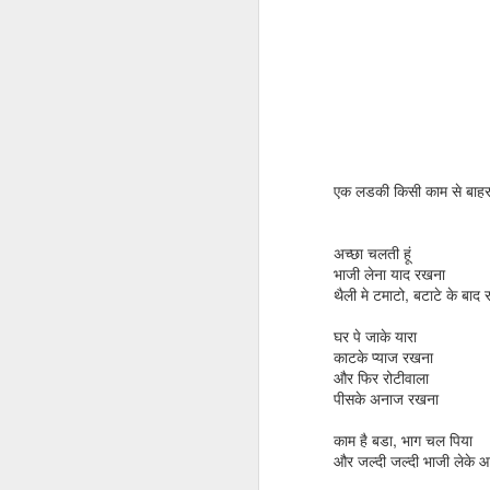
Reels - Mountain
Vital
Nud
Nov 25th
Oct 23rd
Aug 6th
- Wheels
10 minute squat
Quote - Gym
Quote - Extremist
Quo
test and how your
Etiquettes
Mar 26th
Feb 20th
Feb 13th
F
own tradition may
एक लडकी किसी काम से बाहर ज
be sold to you
1
अच्छा चलती हूं
भाजी लेना याद रखना
Quote - Opinions
Sit Down. खाली
Quote - Work
Quot
थैली मे टमाटो, बटाटे के बाद
बसा.
Today
and 
Apr 1st
Feb 17th
Feb 2nd
J
घर पे जाके यारा
2
काटके प्याज रखना
और फिर रोटीवाला
पीसके अनाज रखना
Quote - Pleasure
Quote - Don't try
सुट्टीत घरी राहून
अंजने
काम है बडा, भाग चल पिया
and Prejudice
to Change people
करायचं काय? -
Jun 11th
May 20th
Mar 24th
F
और जल्दी जल्दी भाजी लेके 
मुलांसाठी खेळ, कृती,
कल्पना