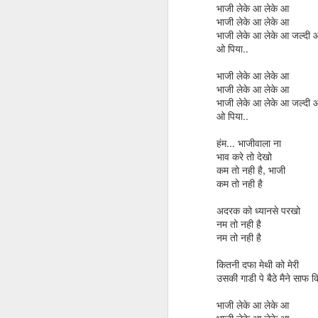
2
भाजी लेके आ लेके आ
भाजी लेके आ लेके आ
भाजी लेके आ लेके आ जल्दी 
Joker - The
Getting Carried
Standardising the
मुक्त
ओ पिया..
movie
Away
Differentiators
थ
Nov 1st
Oct 30th
Oct 3rd
Joker - The movie
भाजी लेके आ लेके आ
भाजी लेके आ लेके आ
भाजी लेके आ लेके आ जल्दी 
ओ पिया..
बोल मराठीचे
झोपले चराचर
Untimely
ग
हंम... भाजीवाला ना
भाव करे तो देखो
Dec 19th
Dec 10th
Oct 10th
बोल मराठीचे
झोपले चराचर
कम तो नही है, भाजी
कम तो नही है
3
अदरक को ध्यानसे परखो
नम तो नही है
दुर्बल की हतबल
A fitter you
मराठीपण
Gene
नम तो नही है
Jun 5th
May 22nd
Apr 18th
A
कितनी दफा मेथी को मेरी
उसकी गाडी पे बैठे मैने साफ क
भाजी लेके आ लेके आ