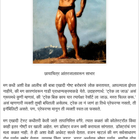
छायाचित्र आंतरजालावरून साभार
मग कधी अशी वेळ आलीच की बाबा एखादी गोष्ट बरोबरचे लोक करतायत, आपल्याला झेपत
नाहीये, की मग कारणांवरून गाडी प्राधान्यक्रमाकडे येते. उदाहरणार्थ: 'ट्रेक ला जाऊ' असं
ग्रूपमधे कुणी म्हणावं, की 'ट्रेक बिक काय यार त्यापेक्षा रेसॉर्ट ला जाऊ. मस्त चिल्ल करू.'
असं म्हणणारी व्यक्ती तुम्ही बघितली असेलच. ट्रेक ला नं जाणं हा तिथे प्रेफरन्स नसतो, ती
इनॅबिलिटी असते. पण, प्रेफरन्स मानून ती व्यक्ती स्वतःला फसवते.
मग एखादी टेस्ट कधीतरी केली जाते तापानिमित्त वगैरे. त्यात कळतं की कोलेस्टरॉल किंवा
काही इतर गोष्टी वर खाली आहेत. मग डॉक्टर वजन कमी करायला सांगतात. डॉक्टरांचं पण
मला कळत नाही. ते ही अशा वेळी अर्धवट सल्ले देतात. वजन म्हटलं की मग सर्वसाधारण
दोन पर्याय समोर येतात, व्यायाम किंवा डाएट. डाएट अर्थातच सोप्पा पर्याय, माणीस तोच