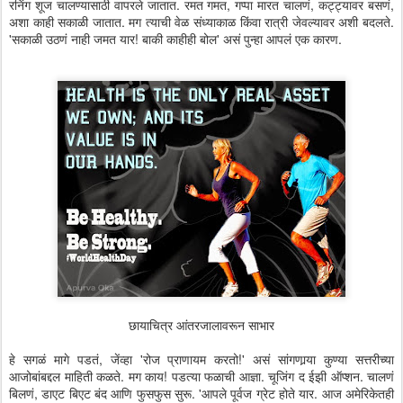
रनिंग शूज चालण्यासाठी वापरले जातात. रमत गमत, गप्पा मारत चालणं, कट्ट्यावर बसणं,
अशा काही सकाळी जातात. मग त्याची वेळ संध्याकाळ किंवा रात्री जेवल्यावर अशी बदलते.
'सकाळी उठणं नाही जमत यार! बाकी काहीही बोल' असं पुन्हा आपलं एक कारण.
छायाचित्र आंतरजालावरून साभार
हे सगळं मागे पडतं, जेंव्हा 'रोज प्राणायम करतो!' असं सांगणार्‍या कुण्या सत्तरीच्या
आजोबांबद्दल माहिती कळते. मग काय! पडत्या फळाची आज्ञा. चूजिंग द ईझी ऑप्शन. चालणं
बिलणं, डाएट बिएट बंद आणि फुसफुस सुरू. 'आपले पूर्वज ग्रेट होते यार. आज अमेरिकेतही