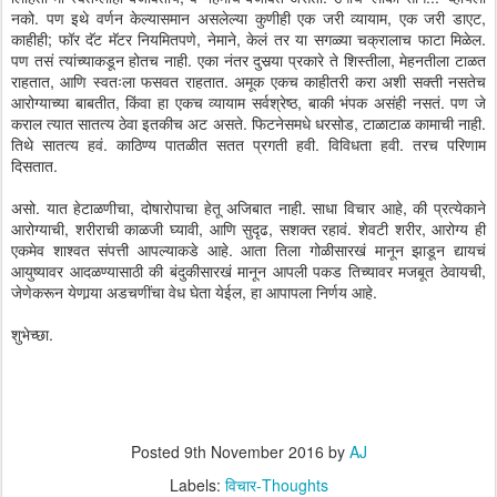
नको. पण इथे वर्णन केल्यासमान असलेल्या कुणीही एक जरी व्यायाम, एक जरी डाएट,
काहीही; फॉर दॅट मॅटर नियमितपणे, नेमाने, केलं तर या सगळ्या चक्रालाच फाटा मिळेल.
पण तसं त्यांच्याकडून होतच नाही. एका नंतर दुसर्‍या प्रकारे ते शिस्तीला, मेहनतीला टाळत
राहतात, आणि स्वतःला फसवत राहतात. अमूक एकच काहीतरी करा अशी सक्ती नसतेच
आरोग्याच्या बाबतीत, किंवा हा एकच व्यायाम सर्वश्रेष्ठ, बाकी भंपक असंही नसतं. पण जे
कराल त्यात सातत्य ठेवा इतकीच अट असते. फिटनेसमधे धरसोड, टाळाटाळ कामाची नाही.
तिथे सातत्य हवं. काठिण्य पातळीत सतत प्रगती हवी. विविधता हवी. तरच परिणाम
दिसतात.
असो. यात हेटाळणीचा, दोषारोपाचा हेतू अजिबात नाही. साधा विचार आहे, की प्रत्येकाने
आरोग्याची, शरीराची काळजी घ्यावी, आणि सुदृढ, सशक्त रहावं. शेवटी शरीर, आरोग्य ही
एकमेव शाश्वत संपत्ती आपल्याकडे आहे. आता तिला गोळीसारखं मानून झाडून द्यायचं
आयुष्यावर आदळण्यासाठी की बंदुकीसारखं मानून आपली पकड तिच्यावर मजबूत ठेवायची,
जेणेकरून येणार्‍या अडचणींचा वेध घेता येईल, हा आपापला निर्णय आहे.
शुभेच्छा.
Posted
9th November 2016
by
AJ
Labels:
विचार-Thoughts