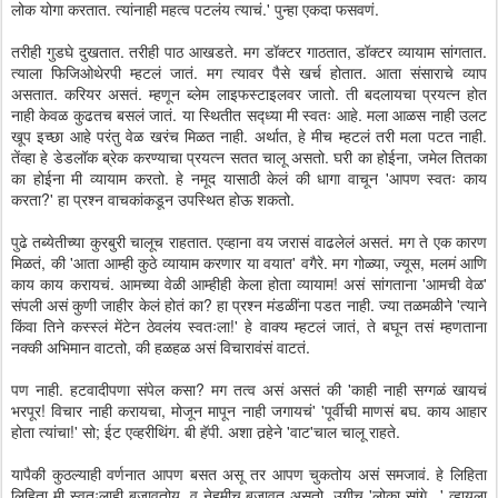
लोक योगा करतात. त्यांनाही महत्व पटलंय त्याचं.' पुन्हा एकदा फसवणं.
तरीही गुडघे दुखतात. तरीही पाठ आखडते. मग डॉक्टर गाठतात, डॉक्टर व्यायाम सांगतात.
त्याला फिजिओथेरपी म्हटलं जातं. मग त्यावर पैसे खर्च होतात. आता संसाराचे व्याप
असतात. करियर असतं. म्हणून ब्लेम लाइफस्टाइलवर जातो. ती बदलायचा प्रयत्न होत
नाही केवळ कुढतच बसलं जातं. या स्थितीत सद्ध्या मी स्वतः आहे. मला आळस नाही उलट
खूप इच्छा आहे परंतु वेळ खरंच मिळत नाही. अर्थात, हे मीच म्हटलं तरी मला पटत नाही.
तेंव्हा हे डेडलॉक ब्रेक करण्याचा प्रयत्न सतत चालू असतो. घरी का होईना, जमेल तितका
का होईना मी व्यायाम करतो. हे नमूद यासाठी केलं की धागा वाचून 'आपण स्वतः काय
करता?' हा प्रश्न वाचकांकडून उपस्थित होऊ शकतो.
पुढे तब्येतीच्या कुरबुरी चालूच राहतात. एव्हाना वय जरासं वाढलेलं असतं. मग ते एक कारण
मिळतं, की 'आता आम्ही कुठे व्यायाम करणार या वयात' वगैरे. मग गोळ्या, ज्यूस, मलमं आणि
काय काय करायचं. आमच्या वेळी आम्हीही केला होता व्यायाम! असं सांगताना 'आमची वेळ'
संपली असं कुणी जाहीर केलं होतं का? हा प्रश्न मंडळींना पडत नाही. ज्या तळमळीने 'त्याने
किंवा तिने कस्स्लं मेंटेन ठेवलंय स्वतःला!' हे वाक्य म्हटलं जातं, ते बघून तसं म्हणताना
नक्की अभिमान वाटतो, की हळहळ असं विचारावंसं वाटतं.
पण नाही. हटवादीपणा संपेल कसा? मग तत्व असं असतं की 'काही नाही सग्गळं खायचं
भरपूर! विचार नाही करायचा, मोजून मापून नाही जगायचं' 'पूर्वीची माणसं बघ. काय आहार
होता त्यांचा!' सो; ईट एव्हरीथिंग. बी हॅपी. अशा तर्‍हेने 'वाट'चाल चालू राहते.
यापैकी कुठल्याही वर्णनात आपण बसत असू तर आपण चुकतोय असं समजावं. हे लिहिता
लिहिता मी स्वतःलाही बजावतोय, व नेहमीच बजावत असतो. उगीच 'लोका सांगे...' व्हायला