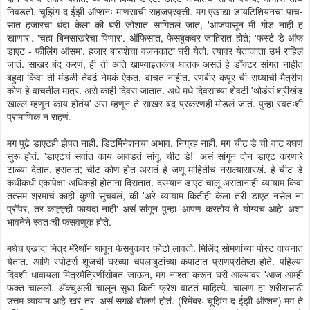
निवडतो. चूझिंग द ईझी ऑप्शनः माणसाची सहजप्रवृत्ती. मग एखाद्या डायटिशियनचा पाच-
सात हजारचा धंदा केला की घरी जोशात सांगितलं जातं, 'आजपासून मी गोड नाही हं
खाणार'. 'चहा बिनसाखरेचा पिणार'. ऑफिसात, फेसबुकवर जाहिरात होते; 'फर्स्ट डे ऑफ
डाएट - फीलिंग ऑसम'. हजार बाराशेचा वजनकाटा घरी येतो. त्यावर येताजाता उभं राहिलं
जातं. साखर बंद करणं, ही ती अति खाण्याइतकंच घातक असतं हे डॉक्टर सांगत नाहीत
बहुदा किंवा ती मंडळी तेवढं नेमकं ऐकत, वाचत नाहीत. रणबीर कपूर ची सध्याची मैत्रीण
कोण हे वाचतील मात्र. असे काही दिवस जातात. अधे मधे दिवसाच्या शेवटी 'थोडंसं श्रीखंड
खाल्लं म्हणून काय होतंय' असं म्हणून ते साखर बंद प्रकरणही मोडलं जातं. पुन्हा स्वतःशी
प्रामाणिक न राहणं.
मग पुढे डाएटही झेपत नाही. डिटर्मिनेशनचा अभाव. निग्रह नाही. मग चीट डे ची वाट बघणं
सुरू होतं. 'डाएटचं सर्वात काय आवडतं सांगू, चीट डे!' असं सांगून दोन डाएट करणारे
टाळ्या देतात, हसतात; चीट कोण होत असतं हे जणू माहितीच नसल्यासारखं. हे चीट डे
कधीकधी एकापेक्षा अधिकही होताना दिसतात. दरम्यान डाएट चालू असतानाही व्यायाम किंवा
तत्सम श्रमाचं काही कुणी सुचवलं, की 'अरे व्यायाम कितीही केला तरी डाएट नसेल ना
प्रॉपर, तर काह्ह्ही फायदा नाही' असं सांगून पुन्हा 'आपण करतोय ते योग्यच आहे' अशा
भावनेने स्वतःची फसवणूक होते.
मधेच एखादा मित्र मॅरेथॉन धावून फेसबुकवर फोटो लावतो. मिलिंद सोमणांच्या पोस्ट वाचनात
येतात. आणि स्पोर्ट्स शूजची घरच्या चपलाबुटांच्या कपाटात प्राणप्रतिष्ठा होते. पहिल्या
दिवशी धावायला मित्रमैत्रिणींसोबत जाऊन, मग नाश्ता करून घरी आल्यावर 'आज आम्ही
फक्त चाललो. अ‍ॅक्चुअली चालून सुधा किती फ्रेश वाटतं माहित्ये. चालणं हा शरीरासाठी
उत्तम व्यायाम आहे खरं तर' असं सगळं बोलणं होतं. (रिमेंबरः चूझिंग द ईझी ऑप्शन) मग ते