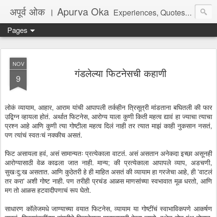
अपूर्व ओक । Apurva Oka
Experiences, Quotes, One Liners, Articles, Stories, Travelogues, Poetry, and a lot of random thoughts and emotions. English, Marathi and the language of heart.
Pages
NOV
गंडलेल्या फिटनेसची कहाणी
9
लोकं व्यायाम, आहार, आराम यांची आपापली तर्कहीन त्रिसूत्री मांडताना बघितली की फार
उद्विग्न व्हायला होतं. अर्थात फिटनेस, आरोग्य याला कुणी किती महत्व द्यावं हा ज्याचा त्याचा
प्रश्न आहे आणि कुणी त्या गोष्टीला महत्व दिलं नाही तर त्यात माझं काही नुकसान नसतं,
पण त्यांचं स्वतःचं नक्कीच असतं.
फिट असायला हवं, असं सामान्यतः प्रत्येकाला वाटतं. असं असतान अनेकदा इच्छा असूनही
आरोग्यासाठी वेळ काढला जात नाही. मान्य; की प्रत्येकाला आपापले व्याप, अडचणी,
सुखःदु:ख असतात. आणि कुठेतरी हे ही माहित असतं की व्यायाम हा गरजेचा आहे, ही 'वाटलं
तर करा' अशी गोष्ट नाही. पण तरीही प्रचंड आळस माणसांच्या स्वभावात मूळ धरतो, आणि
मग तो आळस हटवादीपणाचं रूप घेतो.
साधारण कॉलेजमधे जाण्याच्या वयात फिटनेस, व्यायाम या गोष्टींचं स्वाभाविकपणे आकर्षण