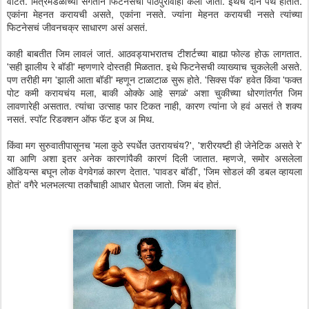
वाटतं. मित्रमंडळींच्या संगतीने फिटनेसचा पाठपुरावाही केला जातो. इथेच दोन पंथ होतात.
एकांना मेहनत करायची असते, एकांना नसते. ज्यांना मेहनत करायची नसते त्यांच्या
फिटनेसचं जीवनचक्र साधारण असं असतं.
काही बाबतीत जिम लावलं जातं. आठवड्याभरातच टीशर्टच्या बाह्या फोल्ड होऊ लागतात.
'सही झालीय रे बॉडी' म्हणणारे दोस्तही मिळतात. इथे फिटनेसची व्याख्याच चुकलेली असते.
पण तरीही मग 'झाली आता बॉडी' म्हणून टाळाटाळ सुरू होते. 'सिक्स पॅक' हवेत किंवा 'फक्त
पोट कमी करायचंय मला, बाकी ओक्के आहे सगळं' अशा चुकीच्या धोरणांतर्गत जिम
लावणारेही असतात. त्यांचा उत्साह फार टिकत नाही, कारण त्यांना जे हवं असतं ते शक्य
नसतं. स्पॉट रिडक्शन ऑफ फॅट इज अ मिथ.
किंवा मग सुरुवातीपासूनच 'मला कुठे स्पर्धेत उतरायचंय?', 'शरीरयष्टी ही जेनेटिक असते रे'
या आणि अशा इतर अनेक कारणांपैकी कारणं दिली जातात. म्हणजे, समोर असलेला
ऑडियन्स बघून लोक वेगवेगळं कारण देतात. 'पावडर बॉडी', 'जिम सोडलं की डबल व्हायला
होतं' वगैरे भलभलत्या तर्कांचाही आधार घेतला जातो. जिम बंद होतं.