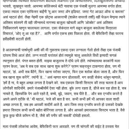
म्हणण्यापेक्षा त्यांच्यात साधारणपणे बघायला मिळणारा एक बिनधास्तपणा, दिलखुलासपणा अनेकदा
भावतो, सुखावून जातो. आमच्या कॉलेजमधे बंटी नावाचा एक पंजाबी मुलगा आमच्या वर्गात होता.
एकदा त्याला एका प्रोफेसर बाईंनी 'यू आर जस्ट अ‍ॅन इडियट. जस्ट गेट आऊट ऑफ द क्लास!'
असं म्हटलं होतं. तेंव्हा नेहमी एक छोट्या आकाराची (शाळेत वापरतो तशी) वही घेऊन येणार्‍या त्याने
अतिशय शांतपणे ती वही जीन्समधे मागच्या बाजूला खोचली आणि 'ओक्के!' असं अतिशय
निर्विकारपणे म्हणून चालायला लागला. एका सेकंदात मागे वळून बाजूला बसलेल्या मित्राला
विचारलं, 'ओए तू आ रहा है?'.. आणि वर्गात एकच हशा पिकला होता. ती बेफिकिरी तेंव्हा फारच
हवीहवीशी वाटली होती.
हे आठवण्याची पार्श्वभूमी अशी की मी नुकताच एकदा एका लग्नाला गेलो होतो तेंव्हा एक पंजाबी
दांपत्य तिथे आलं होतं. लग्न मराठी घरांतलं होतं त्यामुळे चालू असलेले विधी इत्यादी सगळं
त्यानुसार होतं. पंगत बसत होती. माझ्या बाजूलाच ते दोघे उभे होते. त्यांच्यातल्या काकांनी मला
प्रश्न केला, 'अब ये सब एक साथ खाना शुरू करेंगे?' प्रश्न चक्रावून टाकणारा होता, पण मी
म्हटलं, 'हां. अभी सब बैठेंगे, फिर खाना परोसा जाएगा, फिर एक श्लोक बोला जाता है, और फिर
सब खाना शुरू करेंगे'. त्यांनी 'हं...' असं म्हणत मान डोलावली. मग काही सेकंद थांबून म्हणाले,
'हमें है ना, ये बहुत अच्छा लगता है देखने को. सब एकदम किसी सिस्टम की तरह चलता है आप
लोगोंकी शादियोंमे. हमारे पंजाब्बीयोंमें ऐसा नही होता. बुफे लगा रहता है, डीजे बज रहा होता है, सब
नाचते है, व्हिस्कीके पेग आते रहते है, बच्चे, बूढे, जवान, सब पीते है... और बस एन्जॉय करते है
अपने अपने त्रीके से.' मी म्हटलं, 'मजे की बात है सर. कभी कभी हमें भी आपका वाला शादी
अच्छा लगता है, जब हम आपकी शादीमें आते है. आप जिस तरह एन्जॉय करते हो उसको देखके
हमारा सिस्टम कभी कभी बहोत बोरिंगसा लगता है. और आपको हमारावाला सिस्टम भाता है. वैसे
कुछ कुछ चीजे कॉमन भी है, जैसे की पनीर की सबजी' दोघेही हसलो.
मला पंजाबी लोकांचा आवेश, बेफिकिरी फार आवडते. पण ती चांगली की वाईट हे ठरवता येत