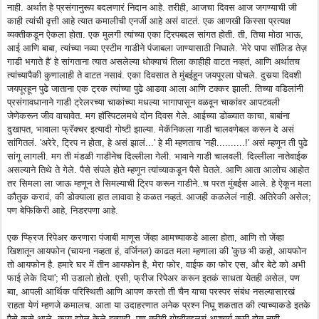
नाही. अर्थात हे प्रसंगानुरूप बदलणारं निदान आहे. तरीही, आजचा दिवस आज जगण्याची जी
काही त्यांची वृत्ती आहे त्यात कमालीची एनर्जी आहे असं वाटतं. एक आणखी किस्सा प्रत्यक्ष
व्यक्तीकडून ऐकला होता. एक मुलगी त्यांच्या एका ट्रिपबद्दल सांगत होती. ती, तिचा मोठा भाऊ,
आई आणि बाबा, त्यांच्या नव्या एस्टीम गाडीने पंजाबला जाण्यासाठी निघाले. 'मेरे पापा सॉलिड तेज़
गाडी भगाते है' हे सांगताना त्यात असलेल्या धोक्याचं तिला काहीही वाटत नव्हतं, आणि अर्थातच
त्यांच्यापैकी कुणालाही ते वाटत नसावं. एका दिवसात ते मुंबईहून जयपूरला पोचले. दुसर्‍या दिवशी
जयपूरहून पुढे जाताना एक ट्रक त्यांच्या पुढे आडवा आला आणि टक्कर झाली. तिच्या वडिलांनी
प्रसंगावधानाने गाडी ट्रेलरच्या चाकांच्या मधल्या भागापासून वळवून चाकांवर आपटवली
जेणेकरून जीव वाचावेत. मग हॉस्पिटलमधे दोन दिवस गेले. आईच्या डोळ्यात काचा, बाबांना
दुखापत, भावाला फ्रॅक्चर इत्यादी गोष्टी झाल्या. मेकॅनिकला गाडी चालवणेबल करून दे असं
सांगितलं. 'अरेरे, ट्रिप न होता, हे असं झालं...' हे मी म्हणताच 'नही..........!' असं म्हणून ती पुढे
सांगू लागली. मग ती मंडळी गाडीनेच दिल्लीला गेली. भावाने गाडी चालवली. दिल्लीला नातेवाईक
असल्याने तिथे ते गेले. पैसे संपले होते म्हणून त्यांच्याकडून पैसे घेतले. आणि आता आलोच आहोत
तर सिमला ला जाऊ म्हणून ते सिमल्याची ट्रिप करून गाडीने..च परत मुंबईस आले. हे ऐकून मला
कौतुक करावं, की डोक्याला हात लावावा हे कळत नव्हतं. आजही कळलेलं नाही. अतिरेकी असेल;
पण बेफिकिरी आहे, निडरपणा आहे.
एक प्फ्रिज रिपेअर करणारा पंजाबी माणूस जेंव्हा आमच्याकडे आला होता, आणि तो जेंव्हा
खिशातून आयफोन (चायना नव्हता हं, वर्जिनल) काढत मला म्हणाला की 'कुछ भी कहो, आयफोन
तो आयफोन है. हमारे घर में तीन आयफोन है, मेरा फोर, वाईफ का फोर एस, और बेटे को अभी
फाई लेके दिया'; मी उडालो होतो. एसी, फ्रीज रिपेअर करून इतकं साधता येतही असेल, पण
ब्वा, आपली आर्थिक परिस्थिती आणि आपण करतो ती चैन याचा परस्पर संबंध नसल्यासारखं
राहता येणं म्हणजे कमालच. आता या उदाहरणात अनेक प्रश्न निघू शकतात की त्याच्याकडे इतके
पैसे कसे आले, काय झोल केले इत्यादी, पण तरीही गोष्टीबद्दलचं आश्चर्य कमी होत नाही.