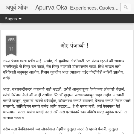
अपूर्व ओक । Apurva Oka
Experiences, Quotes, One Liners, Articles, Stories, Travelogues, Poetry, and a lot of random thoughts and emotions. English, Marathi and the language of heart.
Pages
APR
ओए पंजाब्बी !
11
सध्या पंजाब बराच चर्चेत आहे. अर्थात, तो चुकीच्या गोष्टींसाठी. पण पंजाब म्हटलं की सामान्य
भारतीयापुढे जे चित्र उभं राहतं, तेच चित्र माझ्याही डोळ्यासमोर राहतं. तिथे जाऊन खरी
परिस्थिती अनुभवून आलोय, शिवाय नुकतीच आता त्यातल्या वाईट गोष्टींचीही माहिती झालीय,
तरीही.
आता, सरसकटीकरणं करायची नाही म्हटली, तरीही आजूबाजूच्या वेगवेगळ्या लोकांशी बोललं,
त्यांचं निरीक्षण केलं की काही ठराविक 'पॅटर्न्स' तुम्हाला जाणवल्यावाचून राहत नाहीत. मारवाडी
म्हणजे कंजूस, गुजराती म्हणजे धंदेवाईक, कोकणस्थ म्हणजे व्यवहारी, देशस्थ म्हणजे निवांत पसारे
घालणारे, सौधिंडियन म्हणजे कर्मठ आणि कट्टर;... हे मी म्हणत नाही; असं ऐकायला येतं
आपल्याला सतत. असंच अगदी नसलं तरी असे प्रत्येकाचे स्वभावविशेष मात्र बहुतेक प्रसंगात
जाणवत राहतात.
तसेच मला वैयक्तिकपणे ज्या लोकांबद्दल नेहमीच कुतुहल वाटतं ते म्हणजे पंजाबी. कुतुहल