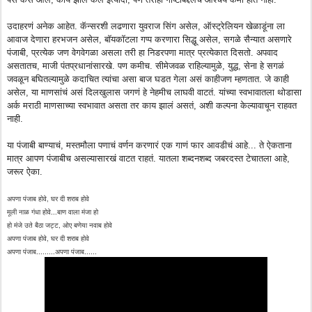
उदाहरणं अनेक आहेत. कॅन्सरशी लढणारा युवराज सिंग असेल, ऑस्ट्रेलियन खेळाडूंना ला
आवाज देणारा हरभजन असेल, बॉयकॉटला गप्प करणारा सिद्धू असेल, सगळे सैन्यात असणारे
पंजाबी, प्रत्येक जण वेगवेगळा असला तरी हा निडरपणा मात्र प्रत्येकात दिसतो. अपवाद
असतातच, माजी पंतप्रधानांसारखे. पण कमीच. सीमेजवळ राहिल्यामुळे, युद्ध, सेना हे सगळं
जवळून बघितल्यामुळे कदाचित त्यांचा असा बाज घडत गेला असं काहीजण म्हणतात. जे काही
असेल, या माणसांचं असं दिलखुलास जगणं हे नेहमीच लाघवी वाटतं. यांच्या स्वभावातला थोडासा
अर्क मराठी माणसाच्या स्वभावात असता तर काय झालं असतं, अशी कल्पना केल्यावाचून राहवत
नाही.
या पंजाबी बाण्याचं, मस्तमौला पणाचं वर्णन करणारं एक गाणं फार आवडीचं आहे... ते ऐकताना
मात्र आपण पंजाबीच असल्यासारखं वाटत राहतं. यातला शब्दनशब्द जबरदस्त टेचातला आहे,
जरूर ऐका.
अपणा पंजाब होवे, घर दी शराब होवे
मूली नाळ गंधा होवे...बाण वाला मंजा हो
हो मंजे उते बैठा जट्ट, ओए बणेया नवाब होवे
अपणा पंजाब होवे, घर दी शराब होवे
अपणा पंजाब.........अपणा पंजाब......