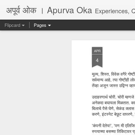
अपूर्व ओक । Apurva Oka
Experiences, Quotes, One Li
Flipcard
Pages
Recent
Date
Label
Author
APR
...पर दिल का हाल नहीं
धोकादायक झाडे
पंच्याहात्तर वर्षांचा
असे
4
कहता
सोहळा... आणि काही
Jul 16th
Jul 6th
Jun 9th
A
प्रश्न
मूल्य, शिस्त, विवेक वगैरे गो
सर्वमान्य आहे, त्या गोष्टीही
तेंव्हा अजून जास्त उद्विग्न व्ह
अगर कभी दोस्त बने...
जिथे फायदा तिथे आपण
They don't make
Poem
उदाहरणार्थ चोरी. चोरी म्हणज
marathi plays
अनेकदा बघायला मिळतात. कार्या
Feb 26th
Jul 6th
May 28th
M
anymore, there is
अगर कभी दोस्त बने...
बिलाचे पैसे घेणे, सेकंड क्ल
no audience
करणे, इंटरनेट बेछूट वापरणे, 
'कंपनी देतेय!', 'पण मी एलि
रुपयाच्या बसच्या तिकिटावर प
Quote - Seeds
Quote - Life -
Quote - Viral /
Poe