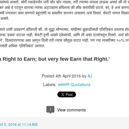
कांमधे असतो. चोरी पकडेपर्यंत जरी चोर चोर नसला, तरी त्याच्या मनाला ठाऊक असतं की तो 
e - नागवेपण
and Position
Zones
the revenge
र आहे हे पटवून द्यायचा त्यांचा अट्टाहास बघितला की कीव करावीशी वाटते. बरं, हे असं करणा
Jul 29th
Jul 21st
Jul 13th
Jun 9th
मी पगारावर काम करणारे बहुतांशी या बाबतीत सज्जन असतात असं दिसतं. शेवटी जास्त मिळायल
 असते.
े अशी उदाहरणं बघितली की. तो सुद्धा सोन्याच्या, चांदीच्या कुर्‍हाडीसाठी एलिजिबल ठरलाच होत
याचा 'हक्क' वाटला नाही. शेवटी वृत्ती असते एकेकाची, आणि ती अशा प्रसंगातून दिसते. असं चोरासार
te - Free
बदली - मातृभाषा शिक्षण
Quote - Having
निसर्गाचे रंग
ाने', दिलदारपणाचा आव आणून दिली तरी त्याचं कौतुक वाटत नाही. पण त्या व्यक्तीच्या १०% पग
Spirits
आणि मराठी शाळा या
an opinion
तुकासाठी अधिक 'एलिजिबल' ठरतात.
eb 11th
Jan 31st
Oct 11th
Oct 11th
विषयांवर एक उत्तम
कलाकृती
 Right to Earn; but very few Earn that Right.'
e - Fitness
Quote - Life is
Quote - The
ऐसे भी दिन आए
Posted
4th April 2016
by
AJ
Consistency
good until
friendly laugh
an 25th
Jan 18th
Jan 11th
Jan 2nd
Labels:
अवतरणे-Quotations
1
View comments
री - ब्रम्हगिरी
Body Brain Heart
खेळ, खेळणे आणि
Quote - Statu
खेळणी
खेळ, खेळणे आणि
eb 27th
Jan 6th
Dec 31st
Dec 26th
ril 5, 2016 at 11:14 AM
खेळणी