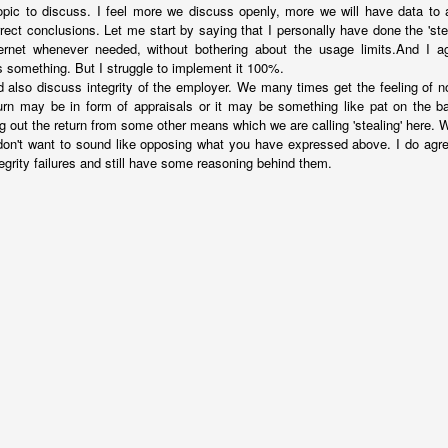
3
opic to discuss. I feel more we discuss openly, more we will have data t
rect conclusions. Let me start by saying that I personally have done the 'stea
ernet whenever needed, without bothering about the usage limits.And I ag
क - मुंबई कधीच
भाषेचं गणित
शतशब्दकथा - माथेफिरु
Ideas and
s something. But I struggle to implement it 100%.
ांबत नाही?
Copyrights
 also discuss integrity of the employer. We many times get the feeling of not
Jul 2nd
Jun 22nd
Jan 25th
Jan 18th
urn may be in form of appraisals or it may be something like pat on the b
भाषेचं गणित
शतशब्दकथा - माथेफिरु
ig out the return from some other means which we are calling 'stealing' here. W
2
don't want to sound like opposing what you have expressed above. I do agre
egrity failures and still have some reasoning behind them.
्रह निग्रह
Risk - Reward
Sweat is sweet -
मित्र
Running
Oct 1st
Sep 24th
Aug 31st
Aug 8th
1
rosity and
Die trying
सब माया है
Weight Los
Favours
pr 17th
Apr 16th
Apr 13th
Mar 31st
Weight Los