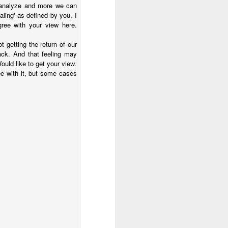
o analyze and more we can
ling' as defined by you. I
ree with your view here.
शतशब्दकथा -
Richness
We move on
अनुत्तरित
 getting the return of our
Jan 15th
Dec 27th
Dec 26th
ack. And that feeling may
ould like to get your view.
e with it, but some cases
शोर-ए-ज़िंदगीसे बचा
'स्वच्छ' मनाच्या सवयी -
पोहे पोहे पोहे
जपान, फॉरेन आणि
Jul 12th
Jul 3rd
Jun 28th
आपण
s
The Fit Approach
Revolt
व्यायाम - नंतर नको,
आधीच
व्यायाम - नंतर नको,
Mar 26th
Mar 22nd
Mar 13th
s
Revolt
आधीच