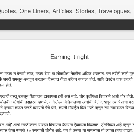
ners, Articles, Stories, Travelogues, Poetry, and a lot of random thoughts and emotions. Eng
 देखणे पान -
रंगमंचाची बीजं
शाळा, बस, बदल
Kangal Irandal
Earning it right
कविता
Adding to m
pr 16th
Apr 12th
Aug 9th
May 5th
'end of the wor
playlist
ष्टींना महत्व न देणारी लोकं, महत्व देणा-या लोकांपेक्षा नेहमीच अधिक असतात. पण तरीही काही मू
 लोकं अगदी समजून-उमजून करताना दिसतात तेंव्हा उद्विग्न व्हायला होतं. आणि तेवढंच करू शकतो
ायला होतं.
 - Aaj-Kal
Quote - Smell
Poem - Playing
Quote -
े एखादी वस्तू उचलून खिशातच टाकायला हवी असं नव्हे. चोर कृतीपेक्षा विचाराने आधी चोर होत
Good
Cards
Overdoing it
लयीन चोर्‍यांची उदाहरणं म्हणजे, न केलेल्या मेडिकलच्या खर्चाची बिलं दाखवून त्या पैशाचा पर
ar 29th
Mar 24th
Mar 18th
Mar 3rd
ास ने प्रवास करून फर्स्ट क्लासचे पैसे घेणे, कंपनी मोबाईल बिलं भरते म्हणून त्या नंबरवरून 
इत्यादी.
जिबल आहे' अशी स्पष्टीकरणं याबद्दल विचारणा केल्यास ऐकायला मिळतात. एलिजिबल आहे म्हणून 
्रवास केला म्हणजे ९० रुपयांची चोरीच आहे. पण हे करणा-या माणसाला तो त्याचा हक्क वाटतो. 
m - Being
Quote - Manners
Quote - Comfort
Poetry - One f