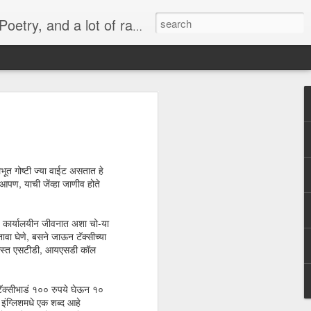
lish, Marathi and the language of heart.
 -
व्यंगचित्र -
Quote - It's not
मराठी भाषा गौरव
y
किनारपट्टीचा विकास
the protein
दिनाच्या निमित्ताने
Mar 6th
Mar 4th
Feb 26th
ld'
लभूत गोष्टी ज्या वाईट असतात हे
 आपण, याची जेंव्हा जाणीव होते
Quote - Price Tag
वातावरण ‘बी’ घडवणारी
Many steps
ो. कार्यालयीन जीवनात अशा चो-या
मातृभाषा
together
तावा घेणे, बसने जाऊन टॅक्सीच्या
Feb 28th
Feb 19th
Dec 30th
बिनधास्त एसटीडी, आयएसडी कॉल
टॅक्सीभाडं १०० रुपये घेऊन १०
इंग्लिशमधे एक शब्द आहे
or
Political Rally and
Quote -
Quote - Plans