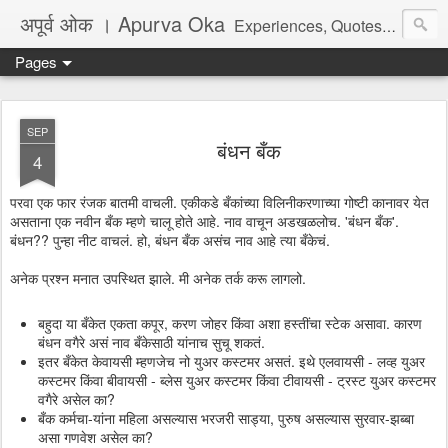
अपूर्व ओक । Apurva Oka
Experiences, Quotes, One Liners, Articles, Stories, Travelogues, Poetry, and a lot of random thoughts and emotions. English, Marathi and the language of heart.
Pages
SEP
बंधन बँक
4
परवा एक फार रंजक बातमी वाचली. एकीकडे बँकांच्या विलिनीकरणाच्या गोष्टी कानावर येत
असताना एक नवीन बँक म्हणे चालू होते आहे. नाव वाचून अडखळलोच. 'बंधन बँक'.
बंधन?? पुन्हा नीट वाचलं. हो, बंधन बँक असंच नाव आहे त्या बँकेचं.
अनेक प्रश्न मनात उपस्थित झाले. मी अनेक तर्क करू लागलो.
बहुदा या बँकेत एकता कपूर, करण जोहर किंवा अशा हस्तींचा स्टेक असावा. कारण
बंधन वगैरे असं नाव बँकेसाठी यांनाच सुचू शकतं.
इतर बँकेत केवायसी म्हणजेच नो युअर कस्टमर असतं. इथे एलवायसी - लव्ह युअर
कस्टमर किंवा बीवायसी - ब्लेस युअर कस्टमर किंवा टीवायसी - ट्रस्ट युअर कस्टमर
वगैरे असेल का?
बँक कर्मचा-यांना महिला असल्यास भरजरी साड्या, पुरुष असल्यास सुरवार-झब्बा
असा गणवेश असेल का?