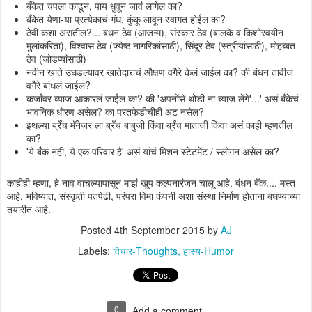
बँकेत चपला काढून, पाय धुवून जावं लागेल का?
बँकेत येणा-या प्रत्येकाचं गंध, कुंकू लावून स्वागत होईल का?
ठेवी कशा असतील?... बंधन ठेव (आजन्म), संस्कार ठेव (बालके व किशोरवयीन
मुलांकरिता), विश्वास ठेव (ज्येष्ठ नागरिकांसाठी), सिंदूर ठेव (स्त्रीयांसाठी), मोहब्बत
ठेव (जोडप्यांसाठी)
नवीन खाते उघडल्यावर खातेदाराचं औक्षण वगैरे केलं जाईल का? की बंधन तावीज
वगैरे बांधलं जाईल?
कर्जांवर व्याज आकारलं जाईल का? की 'अपनोंसे थोडी ना ब्याज लेंगे'...' असं बँकेचं
भावनिक धोरण असेल? का परतफेडीचीही अट नसेल?
इथल्या ब्रँच मॅनेजर ला ब्रँच बाबुजी किंवा ब्रँच माताजी किंवा असं काही म्हणतील
का?
'ये बँक नही, ये एक परिवार है' असं यांचं मिशन स्टेटमेंट / स्लोगन असेल का?
काहीही म्हणा, हे नाव वाचल्यापासून माझं खूप कल्पनारंजन चालू आहे. बंधन बँक.... मस्त
आहे. भविष्यात, संस्कृती पतपेढी, परंपरा विमा कंपनी अशा संस्था निर्माण होताना बघण्याच्या
तयारीत आहे.
Posted
4th September 2015
by
AJ
Labels:
विचार-Thoughts
हास्य-Humor
0
Add a comment