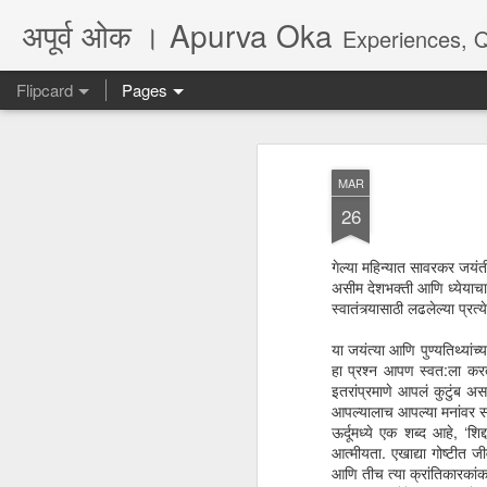
अपूर्व ओक । Apurva Oka
Experiences, Quotes, One Li
Flipcard
Pages
Recent
Date
Label
Author
MAR
...पर दिल का हाल नहीं
धोकादायक झाडे
पंच्याहात्तर वर्षांचा
असे
26
कहता
सोहळा... आणि काही
Jul 16th
Jul 6th
Jun 9th
A
प्रश्न
गेल्या महिन्यात सावरकर जयंत
असीम देशभक्ती आणि ध्येयाचा
स्वातंत्र्यासाठी लढलेल्या प्र
अगर कभी दोस्त बने...
जिथे फायदा तिथे आपण
They don't make
Poem
या जयंत्या आणि पुण्यतिथ्यां
marathi plays
हा प्रश्न आपण स्वत:ला करत
Feb 26th
Jul 6th
May 28th
M
anymore, there is
अगर कभी दोस्त बने...
इतरांप्रमाणे आपलं कुटुंब 
no audience
आपल्यालाच आपल्या मनांवर सा
ऊर्दूमध्ये एक शब्द आहे, ‘
आत्मीयता. एखाद्या गोष्टीत 
आणि तीच त्या क्रांतिकारकांक
Quote - Seeds
Quote - Life -
Quote - Viral /
Poe