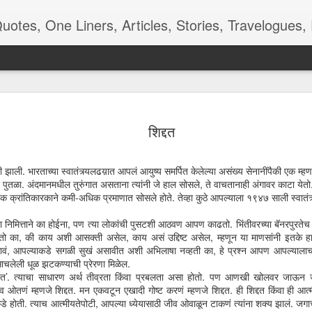
ners, Articles, Stories, Travelogues, Poetry, and a lot of random thoughts and emotions. Eng
 देखणे पान -
रंगमंचाची बीजं
शाळा, बस, बदल
Kangal Irandal
शिद्दत
कविता
Adding to m
pr 16th
Apr 12th
Aug 9th
May 5th
'end of the wor
playlist
ी झाली. भारताच्या स्वातंत्र्यलढय़ात आपलं आयुष्य समर्पित केलेल्या असंख्य सेनानींपैकी एक म
 पुतळा. अंदमानमधील तुरुंगात असताना त्यांनी जे हाल सोसले, ते वाचतानाही अंगावर काटा ये
त्येक क्रांतिकारकाने कमी-अधिक प्रमाणात सोसले होते. तेव्हा कुठे आपल्याला १९४७ साली स्वातंत्
 - Aaj-Kal
Quote - Smell
Poem - Playing
Quote -
च्या निमित्ताने का होईना, पण त्या लोकांची पुसटशी आठवण आपण काढतो. भिंतीवरच्या बॅनरपुरते
Good
Cards
Overdoing it
ो का, की काय अशी आसक्ती असेल, काय असं उद्दिष्ट असेल, म्हणून या माणसांनी इतके हाल 
ar 29th
Mar 24th
Mar 18th
Mar 3rd
असावं, आपल्याकडे सगळी सुखं असावीत अशी अभिलाषा नव्हती का, हे प्रश्न आपण आपल्यालाच व
चलेली धूळ झटकण्याची प्रेरणा मिळेल.
शिद्दत’. त्याचा साधारण अर्थ तीव्रता किंवा प्रबलता असा होतो. पण आणखी खोलवर जाऊन 
जीव ओतणं म्हणजे शिद्दत. मन एकवटून एखादी गोष्ट करणं म्हणजे शिद्दत. ही शिद्दत किंवा 
डे होती. त्याच आत्मीयतेपोटी, आपल्या ध्येयासाठी जीव ओवाळून टाकणं त्यांना शक्य झालं. ज
m - Being
Quote - Manners
Quote - Comfort
Poetry - One f