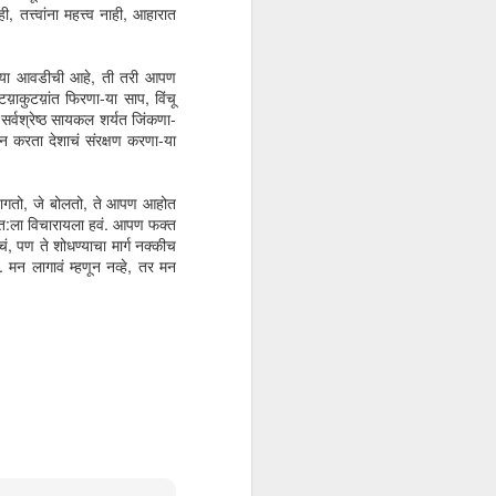
, तत्त्वांना महत्त्व नाही, आहारात
शतशब्दकथा -
Richness
We move on
पल्या आवडीची आहे, ती तरी आपण
अनुत्तरित
य़ाकुटय़ांत फिरणा-या साप, विंचू
Jan 15th
Dec 27th
Dec 26th
सर्वश्रेष्ठ सायकल शर्यत जिंकणा-
 न करता देशाचं संरक्षण करणा-या
वागतो, जे बोलतो, ते आपण आहोत
शोर-ए-ज़िंदगीसे बचा
'स्वच्छ' मनाच्या सवयी -
पोहे पोहे पोहे
स्वत:ला विचारायला हवं. आपण फक्त
जपान, फॉरेन आणि
, पण ते शोधण्याचा मार्ग नक्कीच
Jul 12th
Jul 3rd
Jun 28th
आपण
न लागावं म्हणून नव्हे, तर मन
s
The Fit Approach
Revolt
व्यायाम - नंतर नको,
आधीच
व्यायाम - नंतर नको,
Mar 26th
Mar 22nd
Mar 13th
s
Revolt
आधीच