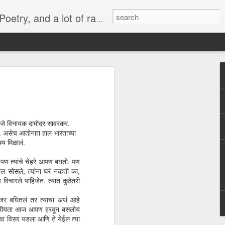
lish, Marathi and the language of heart.
 -
व्यंगचित्र -
Quote - It's not
मराठी भाषा गौरव
y
किनारपट्टीचा विकास
the protein
दिनाच्या निमित्ताने
Mar 6th
Mar 4th
Feb 26th
ld'
्हणजे विनायक दामोदर सावरकर.
तो. असेच आतोनात हाल भारताच्या
र्य मिळालं.
Quote - Price Tag
वातावरण ‘बी’ घडवणारी
Many steps
च पण त्यांचे चेहरे आपण बघतो. पण
मातृभाषा
together
सोसले, त्यांना घरं नव्हती का,
Feb 28th
Feb 19th
Dec 30th
िचारले पाहिजेत. त्यात कुठेतरी
जर बघितलं तर त्याचा अर्थ आहे
ही आत्मीयता आज आपण हरवून बसलोय
गाचा विसर पडला आणि ते येईल त्या
or
Political Rally and
Quote -
Quote - Plans