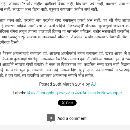
3
ाही, डोळ्यांसमोर ध्येय नाहीत, कृतीमागे विचार नाही, विचारांना उंची नाही, भावनांना पाया नाही
्भावना नाही, स्वत:चा असा चेहरा नाही, एकूणच कशालाच काहीच अर्थ नाही.
क - मुंबई कधीच
भाषेचं गणित
शतशब्दकथा - माथेफिरु
Ideas and
ी आज गरज आहे. प्रत्येक जण प्रत्येक गोष्ट मनापासून करतो असं नाही, पण जी गोष्ट आ
ांबत नाही?
Copyrights
े तपासलं पाहिजे. आत्मीयता जागवली पाहिजे. ‘डिस्कव्हरी’ चॅनलवर सुखासुखी जंगलात काट
Jul 2nd
Jun 22nd
Jan 25th
Jan 18th
भाषेचं गणित
शतशब्दकथा - माथेफिरु
ंदिवस कॅमेरा लावून त्यांच्या हालचाली टिपणा-या माणसांना बघितलं, कठोर सरावाअंती जगातील 
ा, भाव एकवटून सूर लावणा-या गायकाकडे बघितलं, जीवघेण्या थंडीत आपल्या परिवाराची चिंता
2
्मीयता दिसते.
 फिरून आपल्याकडे बघायला हवं. आपल्या आत्मीयतेचं मापन करायला हवं. खरंच आपण जे 
्रह निग्रह
Risk - Reward
Sweat is sweet -
मित्र
ं. केलेल्या कुठल्याही गोष्टीतून आपल्याला वैचारिक समाधान हवं, की आत्मिक समाधान हवं, हे 
Running
आवडीने सगळ्या गोष्टी करतो? हे स्वत:ला विचारायला हवं. कदाचित नेमकं उत्तर नाही मिळायचं
Oct 1st
Sep 24th
Aug 31st
Aug 8th
हे. मनावरची धूळ झटकण्याची गरज आहे. आपली दिशा पुन्हा एकदा पडताळण्याची गरज आहे. म
आहे. हे जर केलं, तर कदाचित आपलाच आपल्याला नव्याने शोध लागेल.
1
Posted
26th March 2014
by
AJ
Labels:
विचार-Thoughts
वृत्तपत्रातील लेख-Articles in Newspaper
rosity and
Die trying
सब माया है
Weight Los
Favours
pr 17th
Apr 16th
Apr 13th
Mar 31st
Weight Los
0
Add a comment