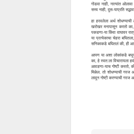
2
गोडवा नाही, नात्यांत ओलावा न
सत्त्व नाही, दुस-याप्रति सद
Joker - The
Getting Carried
Standardising the
मुक्त
हा हरवलेला अर्थ शोधण्याच
movie
Away
Differentiators
थ
खरोखर मनापासून करतो का, ह
Nov 1st
Oct 30th
Oct 3rd
Joker - The movie
पकडणा-या किंवा वाघावर रात्र
या प्रत्येकाचा चेहरा बघितल
सनिकाकडे बघितलं की, ही आत
आपण या अशा लोकांकडे बघून
बोल मराठीचे
झोपले चराचर
Untimely
ग
का, हे स्वत:ला विचारायला हव
आवडणा-याच गोष्टी करतो, की 
Dec 19th
Dec 10th
Oct 10th
बोल मराठीचे
झोपले चराचर
मिळेल. तो शोधण्याची गरज आ
लावून गोष्टी करण्याची गरज 
3
दुर्बल की हतबल
A fitter you
मराठीपण
Gene
Jun 5th
May 22nd
Apr 18th
A