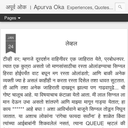
अपूर्व ओक । Apurva Oka
Experiences, Quotes, One Liners, Articles, Stories, Travelogues, Poetry, and a lot of random thoughts and emotions. English, Marathi and the language of heart.
Pages
JAN
लेव्हल
24
टीव्ही वर; म्हणजे दूरदर्शन वाहिनीवर एक जाहिरात येते, प्रबोधनपर.
त्यात एक कुत्रा असतो जो माणसांसाठीचा रस्ता ओलांडण्याचा सिग्नल
हिरवा होईपर्यंत वाट बघून मग रस्ता ओलांडतो; आणि बाकी अनेक
व्यक्ती ज्या हे असलं काहीही न करता रस्ता दिसेल तशा धावत सुटतात.
ती आणि तशा अनेक जाहिराती दाखवून झाल्या पण गाढवापुढे... ची
गोष्ट चालूच आहे. या विषयाचाच कंटाळा येतो आता. मी लाल सिग्नल ला
मान देऊन उभा असतो शांतपणे आणि माझ्या मागून गाड्या येतात; हा
काय ****** आहे बघा ! अशा आविर्भावाने बाजूने सिग्नल तोडून निघून
जातात. या अशाच लोकांना ‘रांगेचा फायदा सर्वांना’ हे शाळेत किंवा
त्यांच्या आईबाबांनी शिकवलेलं नसतं, त्याना QUEUE म्हटलं की