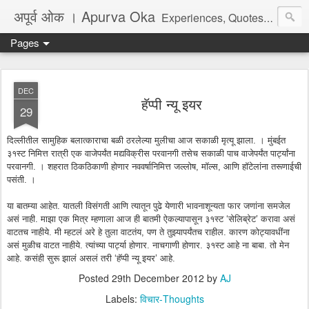
अपूर्व ओक । Apurva Oka
Experiences, Quotes, One Liners, Articles, Stories, Travelogues, Poetry, and a lot of random thoughts and emotions. English, Marathi and the language of heart.
Pages
DEC
हॅप्पी न्यू इयर
29
दिल्लीतील सामुहिक बलात्काराचा बळी ठरलेल्या मुलीचा आज सकाळी मृत्यू झाला. । मुंबईत
३१स्ट निमित्त रात्री एक वाजेपर्यंत मद्यविक्रीस परवानगी तसेच सकाळी पाच वाजेपर्यंत पार्ट्यांना
परवानगी. । शहरात ठिकठिकाणी होणार नववर्षानिमित्त जल्लोष, मॉल्स, आणि हॉटेलांना तरूणाईची
पसंती. ।
या बातम्या आहेत. यातली विसंगती आणि त्यातून पुढे येणारी भावनाशून्यता फार जणांना समजेल
असं नाही. माझा एक मित्र म्हणाला आज ही बातमी ऐकल्यापासून ३१स्ट ‘सेलिब्रेट’ करावा असं
वाटतच नाहीये. मी म्हटलं अरे हे तुला वाटतंय, पण ते तुझ्यापर्यंतच राहील. कारण कोट्यावधींना
असं मुळीच वाटत नाहीये. त्यांच्या पार्ट्या होणार. नाचगाणी होणार. ३१स्ट आहे ना बाबा. तो मेन
आहे. कसंही सुरू झालं असलं तरी ‘हॅप्पी न्यू इयर’ आहे.
Posted
29th December 2012
by
AJ
Labels:
विचार-Thoughts