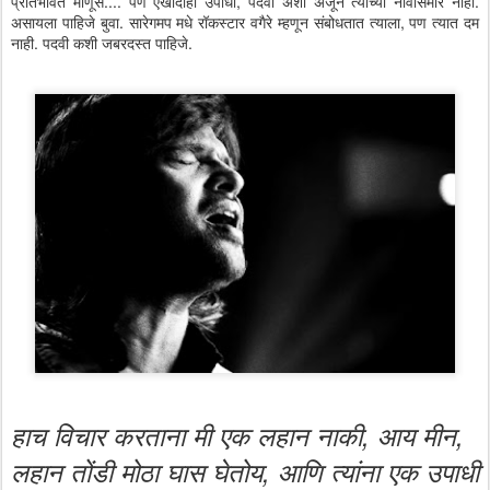
प्रतिभावंत माणूस.... पण एखादीही उपाधी, पदवी अशी अजून त्याच्या नावासमोर नाही.
असायला पाहिजे बुवा. सारेगमप मधे रॉकस्टार वगैरे म्हणून संबोधतात त्याला, पण त्यात दम
नाही. पदवी कशी जबरदस्त पाहिजे.
हाच विचार करताना मी एक लहान नाकी, आय मीन,
लहान तोंडी मोठा घास घेतोय, आणि त्यांना एक उपाधी