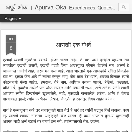
अपूर्व ओक । Apurva Oka
Experiences, Quotes, One Liners, Articles, Stories, Travelogues, Poetry, and a lot of random thoughts and emotions. English, Marathi and the language of heart.
Pages
DEC
आणखी एक गंधर्व
8
एखादी व्यक्ती नुसतीच यशस्वी होउन भागत नाही. ते यश असं प्रदीप्त व्हायला त्या
व्यक्तीला एखादी उपाधी, एखादी पदवी किंवा आदरयुक्त प्रेमाने ठेवलेलं नाव असणं हे
आजकाल गरजेचं आहे. तरच मग मजा आहे. आता भारताचे एक आघाडीचे संगीत दिग्दर्शक
घ्या ना. इतका फॅन आहे मी त्यांचा म्हणून सांगू; मीच काय देशभरात, अवघ्या विश्वात त्याचे
कोट्यावधी फॅन्स आहेत. हमराज़, तेरे नाम, आशिक बनाया आपने, रेडियो, कर्झ्झ्झ्झ,
बॉडिगार्ड, नुकतेच आलेले सन ऑफ सरदार आणि खिलाडी ७८६, असे अनेक सिनेमे त्यांनी
आपल्या संगीत दिग्दर्शनाने खुलवलेले, नव्हे, एकहाती गाजवलेले आहेत. आणि हे केवळ
गाण्याबद्दल झालं; त्यांचा अभिनय, लेखन, दिग्दर्शन हे स्वतंत्र विषय आहेत बरं का.
गाणं हे गळ्यातूनच नव्हे तर नाकातूनही गाता येतं हे खरं तर त्यांनी पटवून दिलं जगाला. काय
सूर लागतो त्यांच्या नाकाचा. आहाहाहा! व्वेड लागतं. ही कला भारतात दुस-या कुणालाही
अवगत नाही असं म्हटलं तर वावगं ठरू नये. त्यांच्यासारखे तेच. एकमेव.