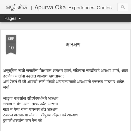
अपूर्व ओक । Apurva Oka
Experiences, Quotes, One Liners, Articles, Stories, Travelogues, Poetry, and a lot of random thoughts and emotions. English, Marathi and the language of heart.
Pages
SEP
आरक्षण
10
अनुसूचित जाती जमातींना शिक्षणात आरक्षण झालं, महिलांना सगळीकडे आरक्षण झालं, आता
ठराविक जातींना बढतीत आरक्षण म्हणतायत;
असं ऐकलं मी की आणखी काही मंडळी आपापल्यासाठी आरक्षणाचे प्रस्ताव मांडणार आहेत.
जसं,
जाड्या माणसांना सौंदर्यस्पर्धांमधे आरक्षण
नाचता न येणा-यांना नृत्यस्पर्धेत आरक्षण
गाता न येणा-यांना गायनस्पर्धांत आरक्षण
टक्कल असणा-या लोकांना शॅम्पूच्या अ‍ॅड्स मधे आरक्षण
दुचाकीधारकांना कार रेस मधे