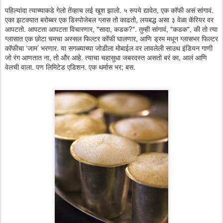
पहिल्यांदा त्याच्याकडे गेलो तेंव्हाच लई खूश झालो. ५ रुपये द्यावेत, एक कॉफी असं सांगावं.
एका झटक्यात बरोब्बर एक डिस्पोजेबल ग्लास तो काढतो, लयबद्ध असा ३ वेळा कॅरियर वर
आपटतो. आपटता आपटता विचारणार, "सादा, कडक?". तुम्ही सांगावं, "कडक", की तो त्या
ग्लासात एक छोटा चमचा अस्सल फिल्टर कॉफी घालणार, आणि ड्रम मधून ग्लासभर फिल्टर
कॉफीचा ‘जाम’ भरणार. या सगळ्याच्या जोडीला मोबाईल वर लावलेली साउथ इंडियन गाणी
जो रंग आणतात ना, तो और आहे. त्याचा चहासुधा जबरदस्त असतो बरं का, आलं आणि
वेलची वाला. पण लिमिटेड एडिशन. एक थर्मास भर; बस.