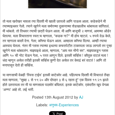
तो मला खरोखर भावला त्या दिवशी मी खाली उतरलो आणि पाऊस आला. कडेकडेने मी
त्याच्याइथवर गेलो. त्याने खुणेने मला समोरच्या दुकानाच्या शेडखालीच थांबायला सांगितलं.
मी थांबलो. तो तिथवर त्याची छत्री घेऊन आला. मी आणि बाजूची २ माणसं, आमच्या ऑर्डर
घेतल्या. मला विचारताना स्वत:च म्हणाला, "कडक ना?" मी होय म्हटलं. ५ रुपये देऊ केले,
तर म्हणाला बादमें देना. गेला; कॉफ्या घेऊन आला. आम्हाला कॉफ्या दिल्या. आम्ही त्याचा
आस्वाद घेतला. नंतर मी ग्लास त्याच्या इथल्या कचरापेटीत टाकायला जाऊ लागलो तर पुन्हा
खुणेने मला थांबवलंन. माझ्याइथे आला, म्हणाला, "आप मत भीगो सर". माझ्याकडून ग्लास
आणि १० ची नोट घेऊन गेला, ५ परत आणून दिले. इतकी सर्व्हिस ! कौतुक वाटलं मला !
धंदा म्हणून असेल तरीही इतकी सर्व्हिस कुणी देत असेल तर केवढं बरं वाटतं ! आणि तो
मनापासून देतो ही सर्व्हिस.
या माणसाची वेळही ‘स्विस टाईम’ इतकी काटेकोर आहे. पहिल्याच दिवशी मी विचारलं तेंव्हा
मला म्हणाला, "सुबह ८ से ११:२० और दोपहर ३ से ६ रहता हूं" एक दिवस ११:२१ झाले
होते उतरायला तर मी या माणसाला पाठमोरं बघितलं. इतकं काटेकोर. एकंदरीत खूप वेगळा
‘अण्णा’ आहे तो. लई भारी.
Posted
13th August 2012
by
AJ
Labels:
अनुभव-Experiences