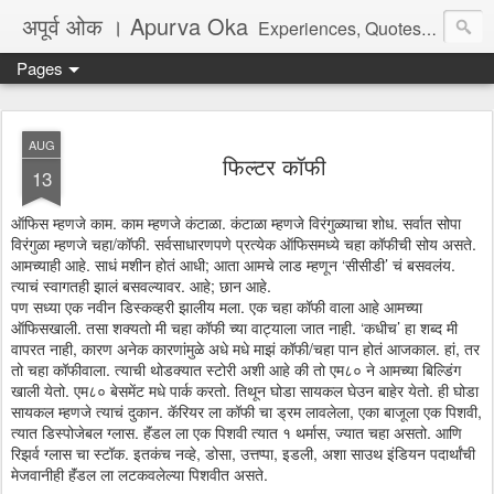
अपूर्व ओक । Apurva Oka
Experiences, Quotes, One Liners, Articles, Stories, Travelogues, Poetry, and a lot of random thoughts and emotions. English, Marathi and the language of heart.
Pages
AUG
फिल्टर कॉफी
13
ऑफिस म्हणजे काम. काम म्हणजे कंटाळा. कंटाळा म्हणजे विरंगुळ्याचा शोध. सर्वात सोपा
विरंगुळा म्हणजे चहा/कॉफी. सर्वसाधारणपणे प्रत्येक ऑफिसमध्ये चहा कॉफीची सोय असते.
आमच्याही आहे. साधं मशीन होतं आधी; आता आमचे लाड म्हणून ‘सीसीडी’ चं बसवलंय.
त्याचं स्वागतही झालं बसवल्यावर. आहे; छान आहे.
पण सध्या एक नवीन डिस्कव्हरी झालीय मला. एक चहा कॉफी वाला आहे आमच्या
ऑफिसखाली. तसा शक्यतो मी चहा कॉफी च्या वाट्याला जात नाही. ‘कधीच’ हा शब्द मी
वापरत नाही, कारण अनेक कारणांमुळे अधे मधे माझं कॉफी/चहा पान होतं आजकाल. हां, तर
तो चहा कॉफीवाला. त्याची थोडक्यात स्टोरी अशी आहे की तो एम८० ने आमच्या बिल्डिंग
खाली येतो. एम८० बेसमेंट मधे पार्क करतो. तिथून घोडा सायकल घेउन बाहेर येतो. ही घोडा
सायकल म्हणजे त्याचं दुकान. कॅरियर ला कॉफी चा ड्रम लावलेला, एका बाजूला एक पिशवी,
त्यात डिस्पोजेबल ग्लास. हॅंडल ला एक पिशवी त्यात १ थर्मास, ज्यात चहा असतो. आणि
रिझर्व ग्लास चा स्टॉक. इतकंच नव्हे, डोसा, उत्तप्पा, इडली, अशा साउथ इंडियन पदार्थांची
मेजवानीही हॅंडल ला लटकवलेल्या पिशवीत असते.