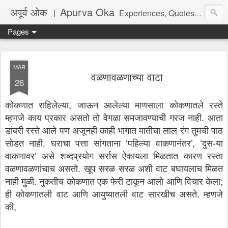
अपूर्व ओक । Apurva Oka
Experiences, Quotes, One Liners, Articles, Stories, Travelogues, Poetry, and a lot of random thoughts and emotions. English, Marathi and the language of heart.
Pages
MAR
वळणावळणाच्या वाटा
26
कोकणात राहिलेल्या, जाऊन आलेल्या माणसाला कोकणातले रस्ते
म्हणजे काय प्रकार असतो तो वेगळा समजावण्याची गरज नाही. आता
डांबरी रस्ते आले पण अजूनही काही भागात मातीचा लाल रंग तुमची पाठ
सोडत नाही. घराचा पत्ता सांगताना ‘पहिल्या वाकणानंतर’, ‘दुस-या
वाकणावर’ असे शब्दप्रयोग सर्रास ऐकायला मिळतात कारण रस्ता
वळणावळणांचाच असतो. खूप सरळ सरळ अशी वाट बघायलाच मिळत
नाही मुळी. नुकतीच कोकणात एक फेरी टाकून आलो आणि विचार केला;
ही कोकणातली वाट आणि आयुष्यातली वाट सारखीच असते. म्हणजे
की,