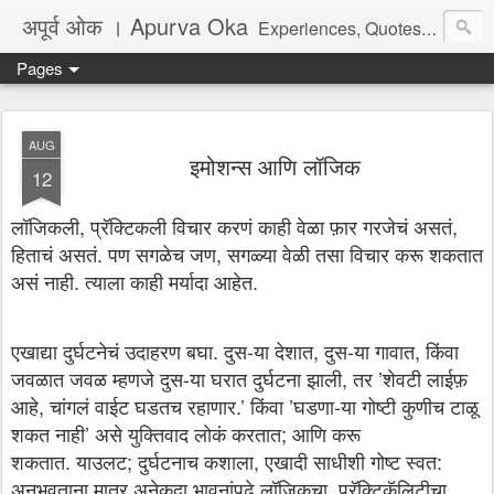
अपूर्व ओक । Apurva Oka
Experiences, Quotes, One Liners, Articles, Stories, Travelogues, Poetry, and a lot of random thoughts and emotions. English, Marathi and the language of heart.
Pages
AUG
इमोशन्स आणि लॉजिक
12
लॉजिकली, प्रॅक्टिकली विचार करणं काही वेळा फ़ार गरजेचं असतं,
हिताचं असतं. पण सगळेच जण, सगळ्या वेळी तसा विचार करू शकतात
असं नाही. त्याला काही मर्यादा आहेत.
एखाद्या दुर्घटनेचं उदाहरण बघा. दुस-या देशात, दुस-या गावात, किंवा
जवळात जवळ म्हणजे दुस-या घरात दुर्घटना झाली, तर ’शेवटी लाईफ़
आहे, चांगलं वाईट घडतच रहाणार.’ किंवा ’घडणा-या गोष्टी कुणीच टाळू
शकत नाही’ असे युक्तिवाद लोकं करतात; आणि करू
शकतात. याउलट; दुर्घटनाच कशाला, एखादी साधीशी गोष्ट स्वत:
अनुभवताना मात्र अनेकदा भावनांपुढे लॉजिकचा, प्रॅक्टिकॅलिटीचा