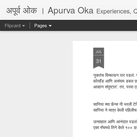
अपूर्व ओक । Apurva Oka
Experiences, Quotes, One Li
Flipcard
Pages
Recent
Date
Label
Author
JUL
...पर दिल का हाल नहीं
धोकादायक झाडे
पंच्याहात्तर वर्षांचा
असे
31
कहता
सोहळा... आणि काही
Jul 16th
Jul 6th
Jun 9th
A
प्रश्न
नुकतंच विम्बल्डन पार पडलं. 
फ़ोरहॅंड आणि असंख्य डबल फ़
आव्हान संपुष्टात’. तर, परवा
अगर कभी दोस्त बने...
जिथे फायदा तिथे आपण
They don't make
Poem
marathi plays
सानिया च्या फ़ॅन्स नी भरली ट
Feb 26th
Jul 6th
May 28th
M
anymore, there is
अगर कभी दोस्त बने...
सानिया ने मात्र केली पहिलीच 
no audience
उत्साहात आणि आनंदात पडलं
एका मॅचमधे तिने केले १०० ड
Quote - Seeds
Quote - Life -
Quote - Viral /
Poe