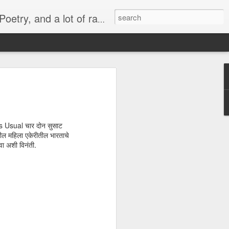
lish, Marathi and the language of heart.
 -
व्यंगचित्र -
Quote - It's not
मराठी भाषा गौरव
y
किनारपट्टीचा विकास
the protein
दिनाच्या निमित्ताने
Mar 6th
Mar 4th
Feb 26th
ld'
ी As Usual चार दोन सुसाट
धील महिला एकेरीतील भारताचे
वा अशी विनंती.
Quote - Price Tag
वातावरण ‘बी’ घडवणारी
Many steps
मातृभाषा
together
Feb 28th
Feb 19th
Dec 30th
or
Political Rally and
Quote -
Quote - Plans