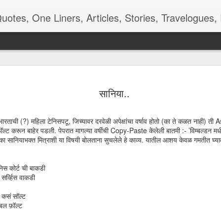
ners, Articles, Stories, Travelogues, Poetry, and a lot of random thoughts and emotions. Eng
 देखणे पान -
रंगमंचाची बीजं
शाळा, बस, बदल
Kangal Irandal
सानिया..
कविता
Adding to m
pr 16th
Apr 12th
Aug 9th
May 5th
'end of the wor
playlist
भारताची (?) महिला टेनिसपटू, जिच्यावर दरवेळी अपेक्षांचा वर्षाव होतो (का ते कळत नाही) त
ॉल्ट करून बाहेर पडली. पेपरात मागल्या वर्षीची Copy-Paste केलेली बातमी :- ’विम्बल्डन म
 एका सानियाभक्त मित्राशी या विषयी बोलताना सुचलेले हे काव्य. यातील आशय केवळ गमतीत घ्या
 - Aaj-Kal
Quote - Smell
Poem - Playing
Quote -
Good
Cards
Overdoing it
ेनिस कोर्ट ची बाकडी
ar 29th
Mar 24th
Mar 18th
Mar 3rd
सर्व्हिस वाकडी
 कसं सॉल्ट
बल फ़ॉल्ट
m - Being
Quote - Manners
Quote - Comfort
Poetry - One f