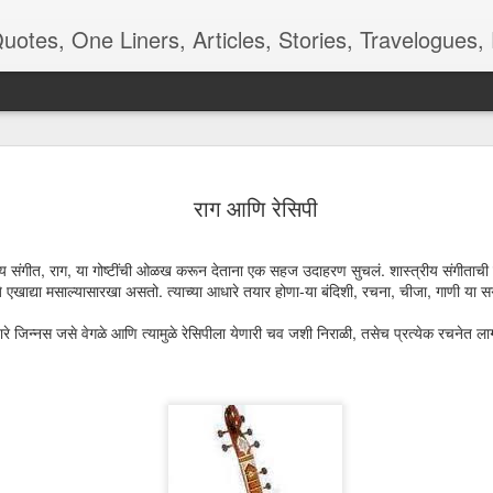
ners, Articles, Stories, Travelogues, Poetry, and a lot of random thoughts and emotions. Eng
 देखणे पान -
रंगमंचाची बीजं
शाळा, बस, बदल
Kangal Irandal
राग आणि रेसिपी
कविता
Adding to m
pr 16th
Apr 12th
Aug 9th
May 5th
'end of the wor
playlist
ीय संगीत, राग, या गोष्टींची ओळख करून देताना एक सहज उदाहरण सुचलं. शास्त्रीय संगीताची त
 एखाद्या मसाल्यासारखा असतो. त्याच्या आधारे तयार होणा-या बंदिशी, रचना, चीजा, गाणी या सग
णारे जिन्नस जसे वेगळे आणि त्यामुळे रेसिपीला येणारी चव जशी निराळी, तसेच प्रत्येक रचनेत लाग
 - Aaj-Kal
Quote - Smell
Poem - Playing
Quote -
Good
Cards
Overdoing it
ar 29th
Mar 24th
Mar 18th
Mar 3rd
m - Being
Quote - Manners
Quote - Comfort
Poetry - One f