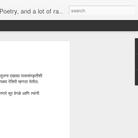
lish, Marathi and the language of heart.
 -
व्यंगचित्र -
Quote - It's not
मराठी भाषा गौरव
y
किनारपट्टीचा विकास
the protein
दिनाच्या निमित्ताने
Mar 6th
Mar 4th
Feb 26th
ld'
ुलना एखाद्या पाकसंस्कृतीशी
ळ्या रेसिपी म्हणता येतील.
णारे सूर वेगळे आणि त्यांनी
Quote - Price Tag
वातावरण ‘बी’ घडवणारी
Many steps
मातृभाषा
together
Feb 28th
Feb 19th
Dec 30th
or
Political Rally and
Quote -
Quote - Plans